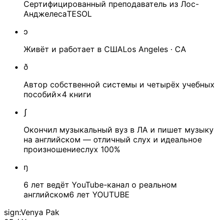
Сертифицированный преподаватель из Лос-
Анджелеса
TESOL
ɔ
Живёт и работает в США
Los Angeles · CA
ð
Автор собственной системы и четырёх учебных
пособий
×4 книги
ʃ
Окончил музыкальный вуз в ЛА и пишет музыку
на английском — отличный слух и идеальное
произношение
слух 100%
ŋ
6 лет ведёт YouTube-канал о реальном
английском
6 лет YOUTUBE
sign:
Venya Pak