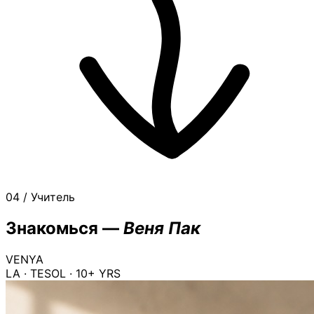
04 / Учитель
Знакомься —
Веня Пак
VENYA
LA · TESOL · 10+ YRS