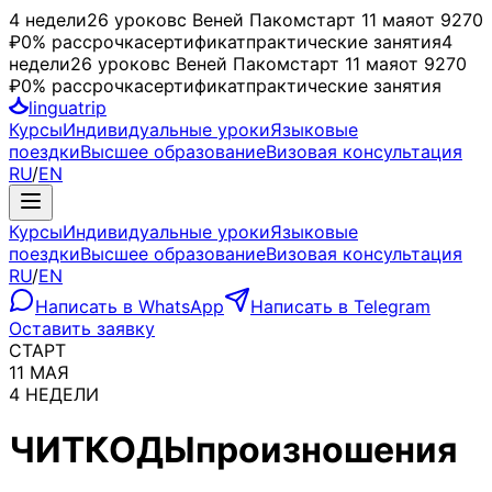
4 недели
26 уроков
с Веней Паком
старт
11 мая
от 9270
₽
0% рассрочка
сертификат
практические занятия
4
недели
26 уроков
с Веней Паком
старт
11 мая
от 9270
₽
0% рассрочка
сертификат
практические занятия
linguatrip
Курсы
Индивидуальные уроки
Языковые
поездки
Высшее образование
Визовая консультация
RU
/
EN
Курсы
Индивидуальные уроки
Языковые
поездки
Высшее образование
Визовая консультация
RU
/
EN
Написать в WhatsApp
Написать в Telegram
Оставить заявку
СТАРТ
11 МАЯ
4 НЕДЕЛИ
ЧИТ
КОДЫ
произношения