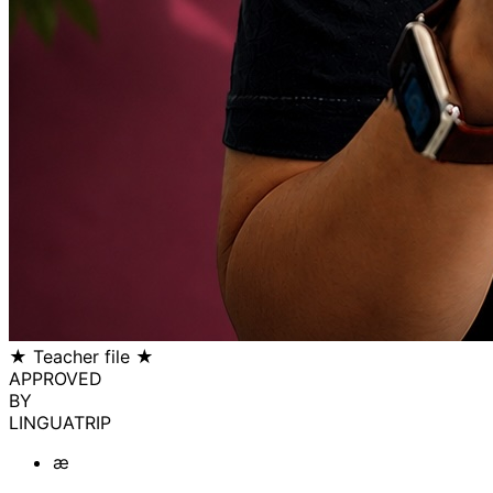
★
Teacher file
★
APPROVED
BY
LINGUATRIP
æ